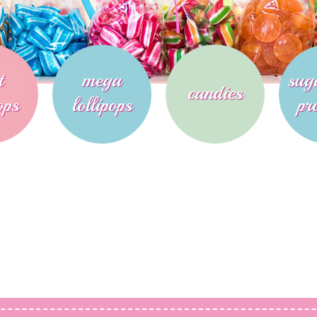
t
mega
sug
candies
ops
lollipops
pr