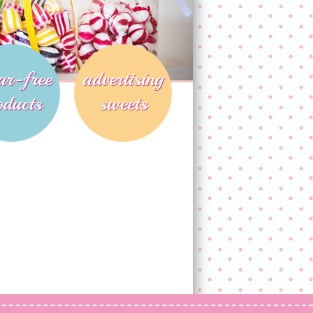
ar-free
advertising
oducts
sweets